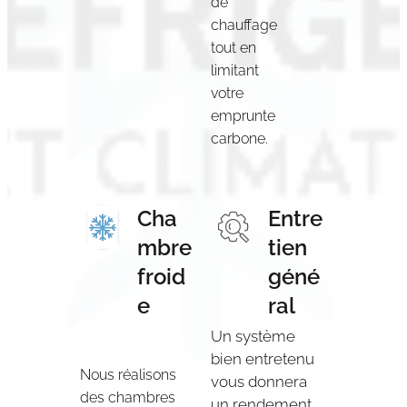
de
chauffage
tout en
limitant
votre
emprunte
carbone.
Cha
Entre
mbre
tien
froid
géné
e
ral
U
n système
bien entretenu
Nous réalisons
vous donnera
des chambres
un rendement