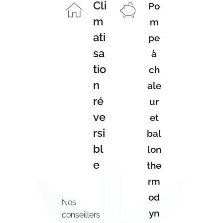
Cli
Po
m
m
ati
pe
sa
à
tio
ch
n
ale
ré
ur
ve
et
rsi
bal
bl
lon
e
the
rm
od
Nos
yn
conseillers