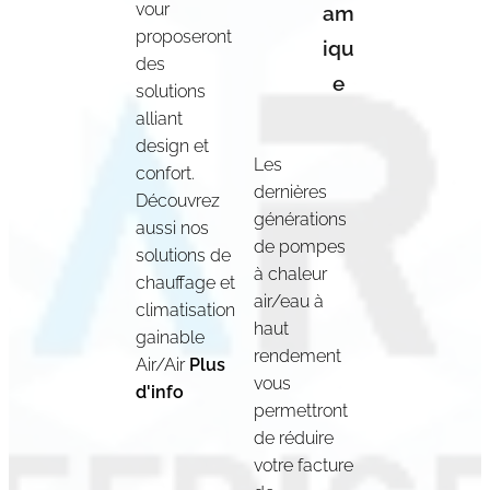
vour
am
proposeront
iqu
des
e
solutions
alliant
design et
Les
confort.
dernières
Découvrez
générations
aussi nos
de pompes
solutions de
à chaleur
chauffage et
air/eau à
climatisation
haut
gainable
rendement
Air/Air
Plus
vous
d'info
permettront
de réduire
votre facture